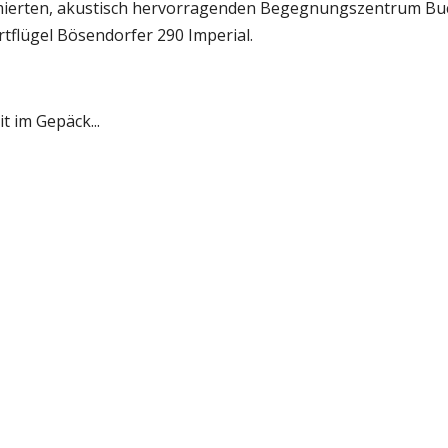
ormierten, akustisch hervorragenden Begegnungszentrum Buc
rtflügel Bösendorfer 290 Imperial.
t im Gepäck...