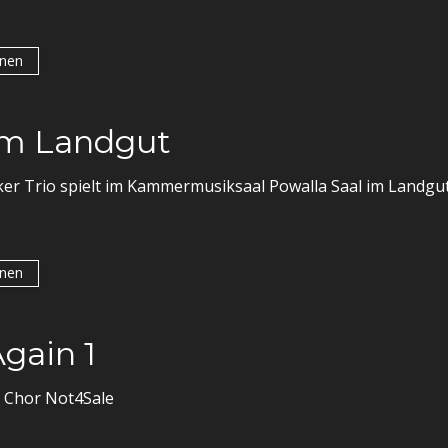
onen
im Landgut
er Trio spielt im Kammermusiksaal Powalla Saal im Landgut
onen
gain 1
 Chor Not4Sale