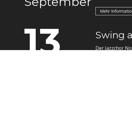
September
Mehr Informati
13
Swing a
Der Jazzchor No
September
Mehr Informati
14
Versamm
Das Marc Hunzik
Theater Alte Oel
September