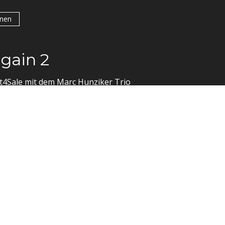
onen
gain 2
t4Sale mit dem Marc Hunziker Trio
onen
lung Förderverein Theater 
er Trio ist wieder zu Gast in Thun und begleitet das Ra
e.