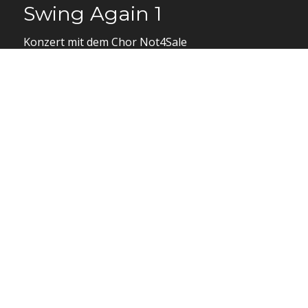
Swing Again 1
Konzert mit dem Chor Not4Sale
Mehr Informationen
13
September
Swing again 2
Der Jazzchor Not4Sale mit dem Marc
Hunziker Trio