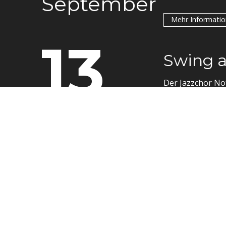
September
Mehr Informati
13
Swing a
Der Jazzchor No
September
Mehr Informati
14
Versamm
Das Marc Hunzik
Theater Alte Oel
September