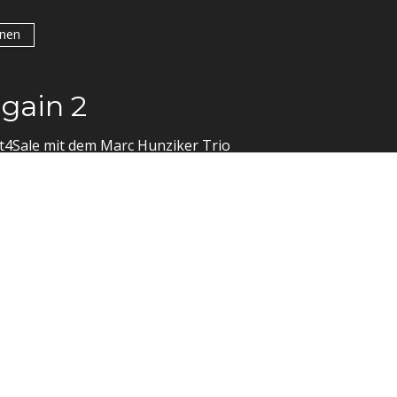
onen
gain 2
t4Sale mit dem Marc Hunziker Trio
onen
lung Förderverein Theater 
er Trio ist wieder zu Gast in Thun und begleitet das Ra
e.