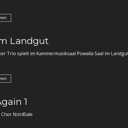
onen
im Landgut
er Trio spielt im Kammermusiksaal Powalla Saal im Landgut
onen
gain 1
 Chor Not4Sale